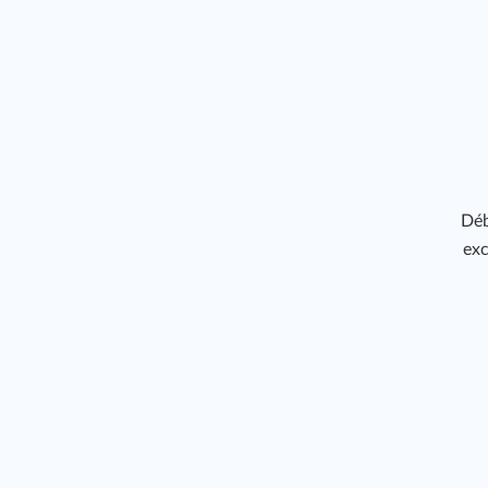
Déb
exc