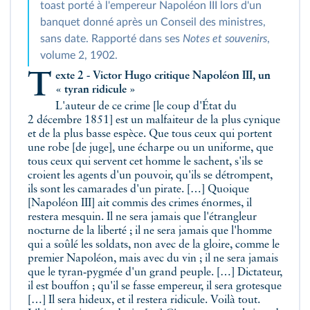
toast porté à l'empereur Napoléon III lors d'un
banquet donné après un Conseil des ministres,
sans date. Rapporté dans ses
Notes et souvenirs
,
volume 2, 1902.
Texte 2 - Victor Hugo critique Napoléon III, un
« tyran ridicule »
L'auteur de ce crime [le coup d'État du
2 décembre 1851] est un malfaiteur de la plus cynique
et de la plus basse espèce. Que tous ceux qui portent
une robe [de juge], une écharpe ou un uniforme, que
tous ceux qui servent cet homme le sachent, s'ils se
croient les agents d'un pouvoir, qu'ils se détrompent,
ils sont les camarades d'un pirate. […] Quoique
[Napoléon III] ait commis des crimes énormes, il
restera mesquin. Il ne sera jamais que l'étrangleur
nocturne de la liberté ; il ne sera jamais que l'homme
qui a soûlé les soldats, non avec de la gloire, comme le
premier Napoléon, mais avec du vin ; il ne sera jamais
que le tyran‑pygmée d'un grand peuple. […] Dictateur,
il est bouffon ; qu'il se fasse empereur, il sera grotesque
[…] Il sera hideux, et il restera ridicule. Voilà tout.