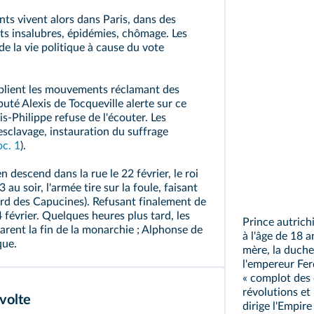
nts vivent alors dans Paris, dans des
nts insalubres, épidémies, chômage. Les
de la vie politique à cause du vote
plient les mouvements réclamant des
uté Alexis de Tocqueville alerte sur ce
is-Philippe refuse de l'écouter. Les
esclavage, instauration du
suffrage
oc. 1
).
 descend dans la rue le 22 février, le roi
 au soir, l'armée tire sur la foule, faisant
ard des Capucines). Refusant finalement de
4 février. Quelques heures plus tard, les
Prince autrich
arent la fin de la monarchie ; Alphonse de
à l'âge de 18 
que.
mère, la duche
l'empereur Fer
« complot des 
révolutions et 
volte
dirige l'Empir