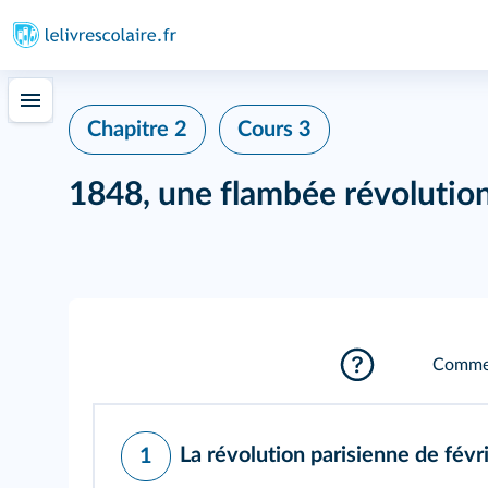
Chapitre 2
Cours 3
1848, une flambée révolutio
Comment
La révolution parisienne de fév
1