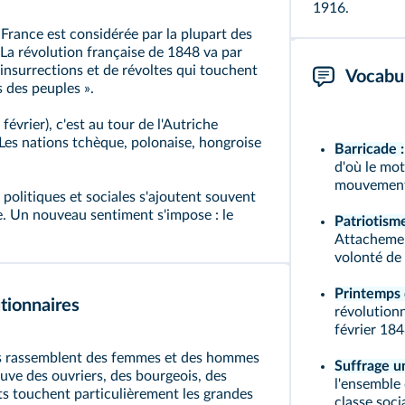
1916.
France est considérée par la plupart des
a révolution française de 1848 va par
'insurrections et de révoltes qui touchent
Vocabul
 des peuples
».
février), c'est au tour de l'Autriche
e. Les nations tchèque, polonaise, hongroise
Barricade :
d'où le mot
mouvements
politiques et sociales s'ajoutent souvent
. Un nouveau sentiment s'impose : le
Patriotisme
Attachement
volonté de 
Printemps 
tionnaires
révolutionn
février 184
s rassemblent des femmes et des hommes
Suffrage un
rouve des ouvriers, des bourgeois, des
l'ensemble 
nts touchent particulièrement les grandes
classe socia