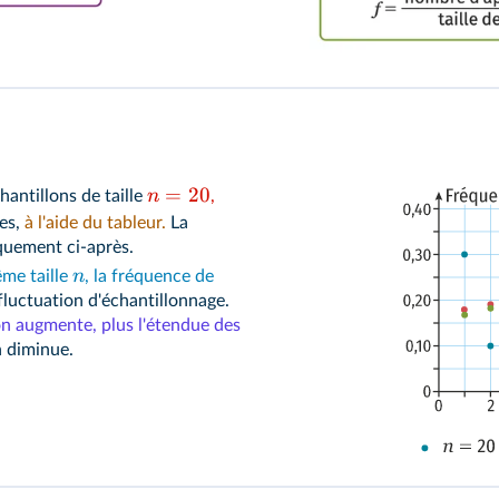
=
20
n
hantillons de taille
,
ces,
à l'aide du tableur.
La
quement ci-après.
n
ême taille
, la fréquence de
 fluctuation d'échantillonnage.
on augmente, plus l'étendue des
n diminue.