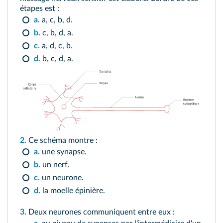
étapes est :
a.
a, c, b, d.
b.
c, b, d, a.
c.
a, d, c, b.
d.
b, c, d, a.
2.
Ce schéma montre :
a.
une synapse.
b.
un nerf.
c.
un neurone.
d.
la moelle épinière.
3.
Deux neurones communiquent entre eux :