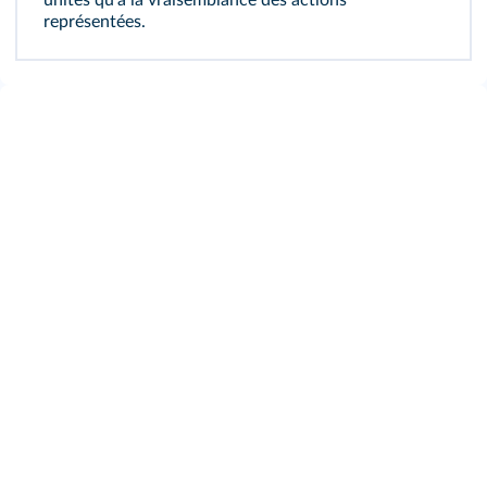
unités qu'à la vraisemblance des actions
représentées.