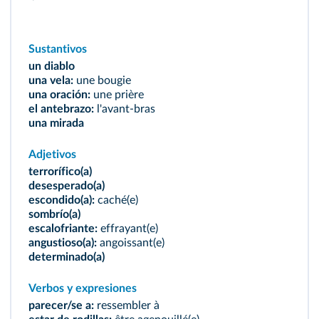
Sustantivos
un diablo
una vela:
une bougie
una oración:
une prière
el antebrazo:
l'avant-bras
una mirada
Adjetivos
terrorífico(a)
desesperado(a)
escondido(a):
caché(e)
sombrío(a)
escalofriante:
effrayant(e)
angustioso(a):
angoissant(e)
determinado(a)
Verbos y expresiones
parecer/se a:
ressembler à