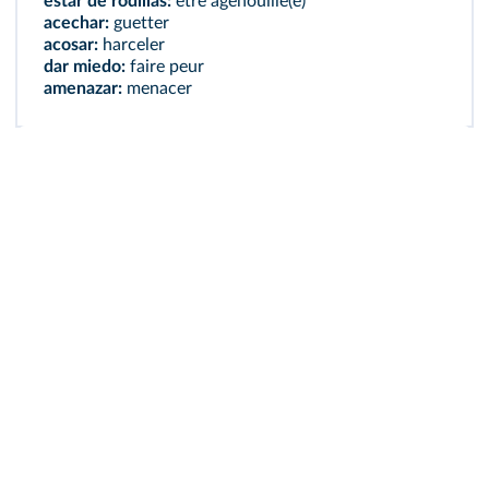
estar de rodillas:
être agenouillé(e)
acechar:
guetter
acosar:
harceler
dar miedo:
faire peur
amenazar:
menacer