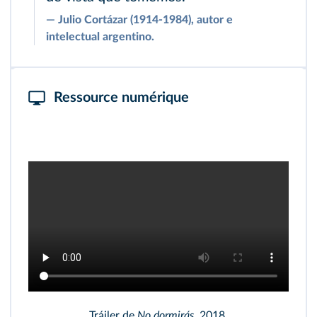
―
Julio Cortázar (1914-1984), autor e
intelectual argentino.
Ressource numérique
Tráiler de
No dormirás
, 2018.