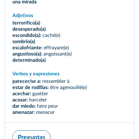
una mirada
Adjetivos
terrorífico(a)
desesperado(a)
escondido(a):
caché(e)
sombrío(a)
escalofriante:
effrayant(e)
angustioso(a):
angoissant(e)
determinado(a)
Verbos y expresiones
parecer/se a:
ressembler à
estar de rodillas:
être agenouillé(e)
acechar:
guetter
acosar:
harceler
dar miedo:
faire peur
amenazar:
menacer
Preguntas