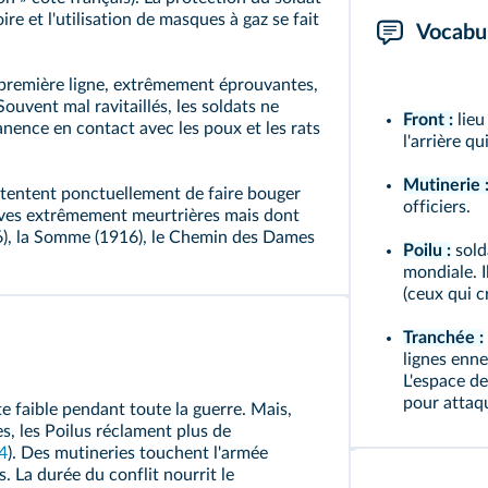
ire et l'utilisation de masques à gaz se fait
Vocabul
n première ligne, extrêmement éprouvantes,
Souvent mal ravitaillés, les soldats ne
Front :
lieu
nence en contact avec les poux et les rats
l'arrière qui
Mutinerie 
tentent ponctuellement de faire bouger
officiers.
sives extrêmement meurtrières mais dont
916), la Somme (1916), le Chemin des Dames
Poilu :
sold
mondiale. I
(ceux qui c
Tranchée :
lignes enne
L'espace de
pour attaqu
e faible pendant toute la guerre. Mais,
s, les
Poilus
réclament plus de
4
). Des
mutineries
touchent l'armée
. La durée du conflit nourrit le