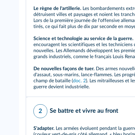
Le règne de l'artillerie.
Les bombardements extrê
détruisent villes et paysages et noient les
tranch
Lors de la première journée de l'offensive allem
tirés, ce qui fait plus de dix par seconde en moy
Science et technologie au service de la guerre.
encouragent les scientifiques et les techniciens
nouvelles. Les Allemands développent les premie
grands industriels, comme le français Louis Rena
De nouvelles façons de tuer.
Des armes nouvelle
d'assaut, sous‑marins, lance‑flammes. Les progrè
champ de bataille (
doc. 2
). Les mitrailleuses et 
guerre devient industrielle.
Se battre et vivre au front
2
S'adapter.
Les armées évoluent pendant la guerre
(couleur vert‑de‑gris côté allemand, « bleu horiz