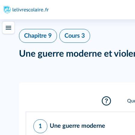
Chapitre 9
Cours 3
Une guerre moderne et viole
Que
Une guerre moderne
1