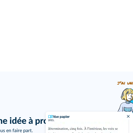
j'ai un
Vue papier
ne idée à proposer ?
us en faire part.