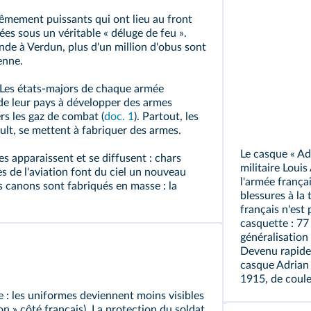
mement puissants qui ont lieu au
front
ées
sous un véritable « déluge de feu ».
ande à Verdun, plus d'un million d'obus sont
enne.
Les états‑majors de chaque armée
 de leur pays à développer des armes
rs les gaz de combat (
doc. 1
). Partout, les
ult, se mettent à fabriquer des armes.
Le casque « Ad
s apparaissent et se diffusent : chars
militaire Louis
s de l'aviation font du ciel un nouveau
l'armée frança
les canons sont fabriqués en masse : la
blessures à la 
français n'est
casquette : 77 
généralisation
Devenu rapide
casque Adrian 
1915, de coule
 : les uniformes deviennent moins visibles
on » côté français). La protection du soldat