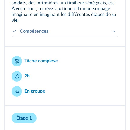
soldats, des infirmières, un tirailleur sénégalais, etc.
À votre tour, recréez la « fiche » d'un personnage
imaginaire en imaginant les différentes étapes de sa
vie.
Compétences
Employer les notions et le lexique acquis à bon
escient.
Justifier des choix, une interprétation, une
Tâche complexe
production.
2h
En groupe
Étape 1