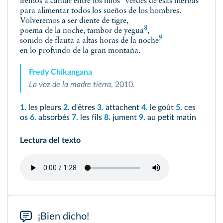
iremos a cantar entre los
hilos
verdes de esas hierbas
para alimentar todos los sueños de los hombres.
Volveremos a ser diente de tigre,
8
poema de la noche, tambor de
yegua
,
9
sonido de flauta
a altas horas de la noche
en lo profundo de la gran montaña.
Fredy Chikangana
La voz de la madre tierra
, 2010.
1.
les pleurs
2.
d'êtres
3.
attachent
4.
le goût
5.
ces
os
6.
absorbés
7.
les fils
8.
jument
9.
au petit matin
Lectura del texto
¡Bien dicho!