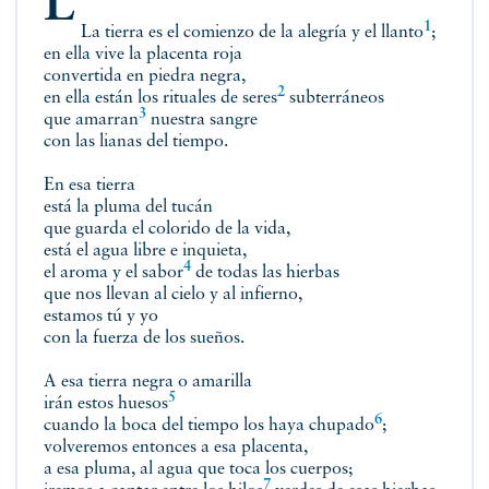
1
La tierra es el comienzo de la alegría y el
llanto
;
en ella vive la placenta roja
convertida en piedra negra,
2
en ella están los rituales de
seres
subterráneos
3
que
amarran
nuestra sangre
con las lianas del tiempo.
En esa tierra
está la pluma del tucán
que guarda el colorido de la vida,
está el agua libre e inquieta,
4
el aroma y
el sabor
de todas las hierbas
que nos llevan al cielo y al infierno,
estamos tú y yo
con la fuerza de los sueños.
A esa tierra negra o amarilla
5
irán
estos huesos
6
cuando la boca del tiempo los haya
chupado
;
volveremos entonces a esa placenta,
a esa pluma, al agua que toca los cuerpos;
7