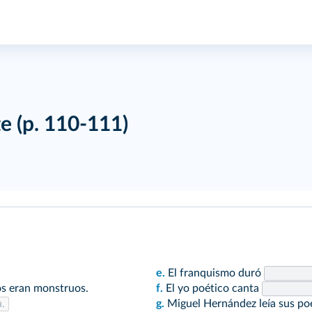
te
(p. 110‑111)
e.
El franquismo duró
os eran monstruos.
f.
El yo poético canta
.
g.
Miguel Hernández leía sus p