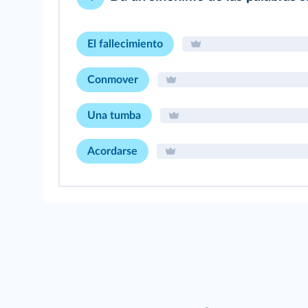
El fallecimiento
Conmover
Una tumba
Acordarse