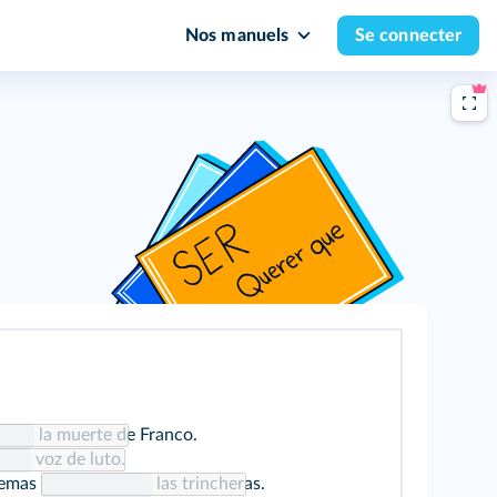
Nos manuels
Se connecter
la muerte de Franco.
voz de luto.
oemas
las trincheras.