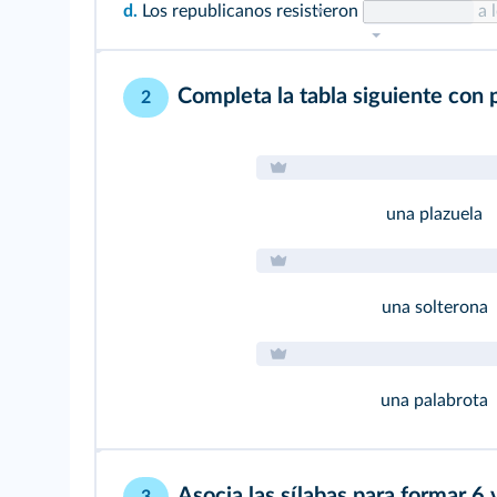
d.
Los republicanos resistieron
a l
Completa la tabla siguiente con pa
2
una plazuela
una solterona
una palabrota
Asocia las sílabas para formar 6