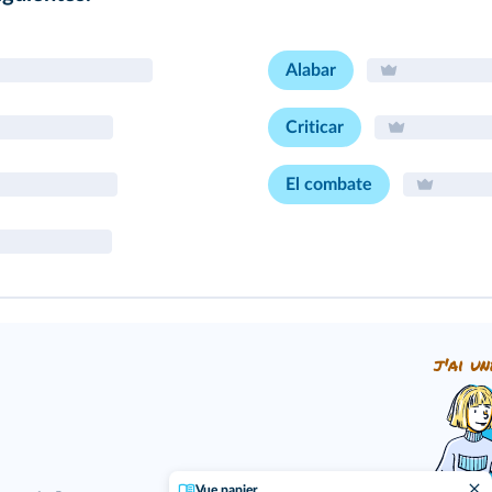
Alabar
Criticar
El combate
j'ai un
Vue papier