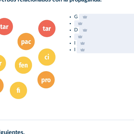
G
D
I
I
iguientes.