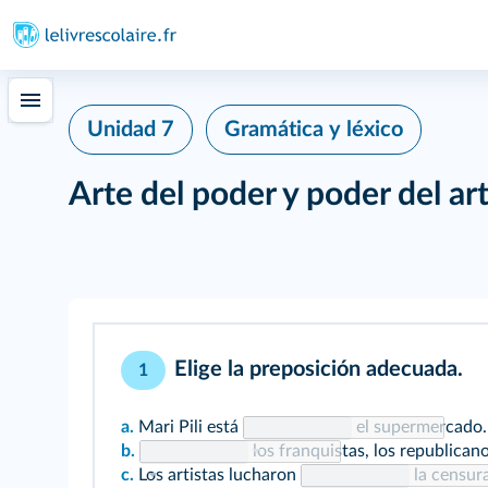
Unidad 7
Gramática y léxico
Arte del poder y poder del ar
Elige la preposición adecuada.
1
a.
Mari Pili está
el supermercado.
b.
los franquistas, los republican
c.
Los artistas lucharon
la censura