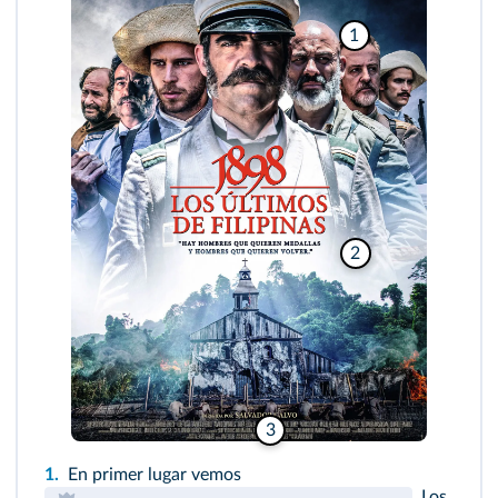
1
2
3
1.
En primer lugar vemos
. Los