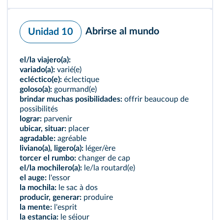
Abrirse al mundo
Unidad 10
el/la viajero(a):
variado(a):
varié(e)
ecléctico(e):
éclectique
goloso(a):
gourmand(e)
brindar muchas posibilidades:
offrir beaucoup de
possibilités
lograr:
parvenir
ubicar, situar:
placer
agradable:
agréable
liviano(a), ligero(a):
léger/ère
torcer el rumbo:
changer de cap
el/la mochilero(a):
le/la routard(e)
el auge:
l'essor
la mochila:
le sac à dos
producir, generar:
produire
la mente:
l'esprit
la estancia:
le séjour