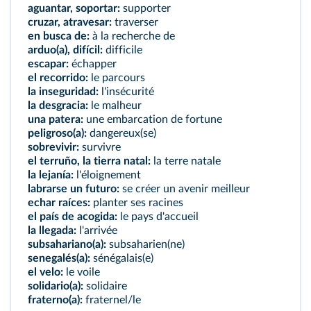
aguantar, soportar:
supporter
cruzar, atravesar:
traverser
en busca de:
à la recherche de
arduo(a), difícil:
difficile
escapar:
échapper
el recorrido:
le parcours
la inseguridad:
l'insécurité
la desgracia:
le malheur
una patera:
une embarcation de fortune
peligroso(a):
dangereux(se)
sobrevivir:
survivre
el terruño, la tierra natal:
la terre natale
la lejanía:
l'éloignement
labrarse un futuro:
se créer un avenir meilleur
echar raíces:
planter ses racines
el país de acogida:
le pays d'accueil
la llegada:
l'arrivée
subsahariano(a):
subsaharien(ne)
senegalés(a):
sénégalais(e)
el velo:
le voile
solidario(a):
solidaire
fraterno(a):
fraternel/le