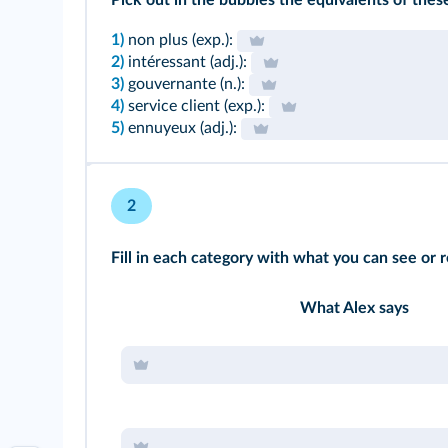
Pick out in the bubbles the equivalents of thes
1)
non plus (exp.):
2)
intéressant (adj.):
3)
gouvernante (n.):
4)
service client (exp.):
5)
ennuyeux (adj.):
2
Fill in each category with what you can see or r
What Alex says