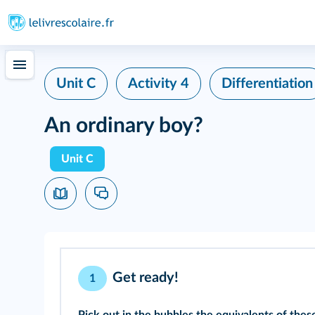
Unit C
Activity 4
Differentiation
An ordinary boy?
Unit C
Get ready!
1