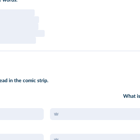
e words.
ead in the comic strip.
What is