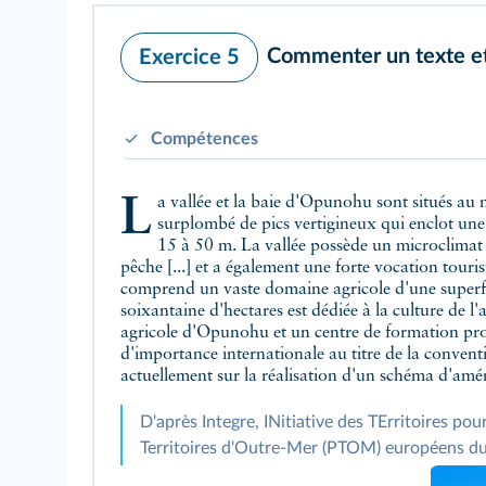
Commenter un texte et 
Exercice 5
Compétences
S'approprier un questionnement historique e
La vallée et la baie d'Opunohu sont situés au nord de l'île de Moorea, proche voisine située à 17 km à vol d'oiseau au nord-ouest de Tahiti. Avec un cirque
surplombé de pics vertigineux qui enclot une 
15 à 50 m. La vallée possède un microclimat 
pêche [...] et a également une forte vocation touris
comprend un vaste domaine agricole d'une superfici
soixantaine d'hectares est dédiée à la culture de l
agricole d'Opunohu et un centre de formation pro
d'importance internationale au titre de la conven
actuellement sur la réalisation d'un schéma d'amé
D'après Integre, INitiative des TErritoires 
Territoires d'Outre-Mer (PTOM) européens du 