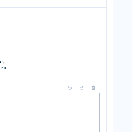
ées
e »