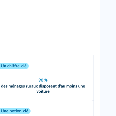
Un chiffre-clé
90 %
des ménages ruraux disposent d'au moins une
voiture
Une notion-clé