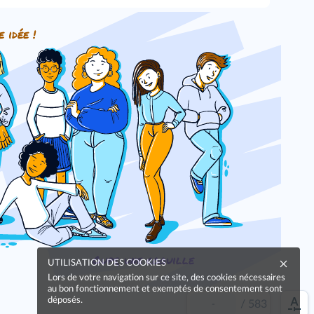
e idée !
Oups, une coquille
UTILISATION DES COOKIES
Lors de votre navigation sur ce site, des cookies nécessaires
au bon fonctionnement et exemptés de consentement sont
déposés.
/
583