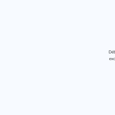
Déb
exc