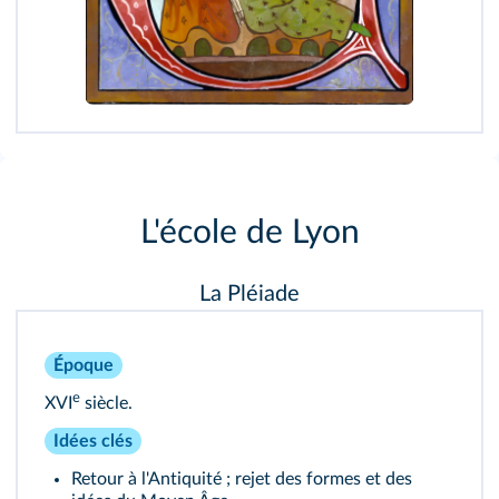
L'école de Lyon
La Pléiade
Époque
e
XVI
siècle.
Idées clés
Retour à l'Antiquité ; rejet des formes et des