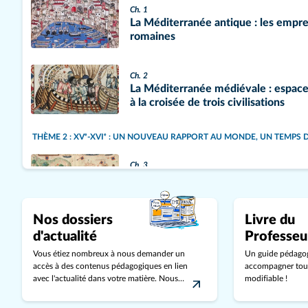
Ch. 1
La Méditerranée antique : les empre
romaines
Ch. 2
La Méditerranée médiévale : espace 
à la croisée de trois civilisations
THÈME 2 : XVᵉ-XVIᵉ : UN NOUVEAU RAPPORT AU MONDE, UN TEMPS 
Ch. 3
L’ouverture atlantique : les conséq
découvertes »
Nos dossiers
Livre du
Ch. 4
d'actualité
Professeu
Renaissance, humanisme et réformes
Vous étiez nombreux à nous demander un
Un guide pédago
l’Europe
accès à des contenus pédagogiques en lien
accompagner toute
avec l'actualité dans votre matière. Nous
modifiable !
avons créé avec les professeurs de la
THÈME 3 : L’ÉTAT À L’ÉPOQUE MODERNE : FRANCE ET ANGLETERRE
communauté des dossiers clé en main.