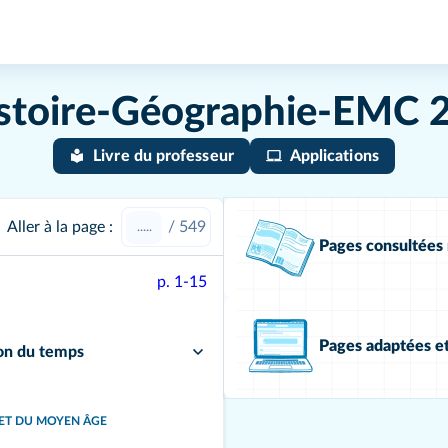
stoire-Géographie-EMC 
Livre du professeur
Applications
Aller à la page :
/
549
Pages consultée
p. 1-15
Pages adaptées e
ion du temps
 ET DU MOYEN ÂGE