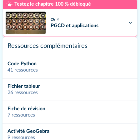
Testez le chapitre 100 % débloqué
Ch. 4
PGCD et applications
Ressources complémentaires
Ch. 5
Nombres premiers
Code Python
41 ressources
GRAPHES ET MATRICES
Fichier tableur
Ch. 6
26 ressources
Calcul matriciel et applications
aux graphes
Fiche de révision
7 ressources
Ch. 7
Suites et matrices
Activité GeoGebra
9 ressources