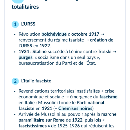
totalitaires
L'URSS
1
Révolution
bolchévique
d'
octobre 1917
➝
renversement du régime tsariste ➝
création de
l'URSS
en
1922
.
1924
:
Staline
succède à Lénine contre Trotski ➝
purges
, « socialisme dans un seul pays »,
bureaucratisation du Parti et de l'État.
L'Italie fasciste
2
Revendications territoriales insatisfaites + crise
économique et sociale ➝ émergence du
fascisme
en Italie : Mussolini fonde le
Parti national
fasciste
en
1921
(+
Chemises noires
).
Arrivée de Mussolini au pouvoir après la
marche
paramilitaire sur Rome
de
1922
, puis
lois «
fascistissimes »
de 1925-1926 qui réduisent les