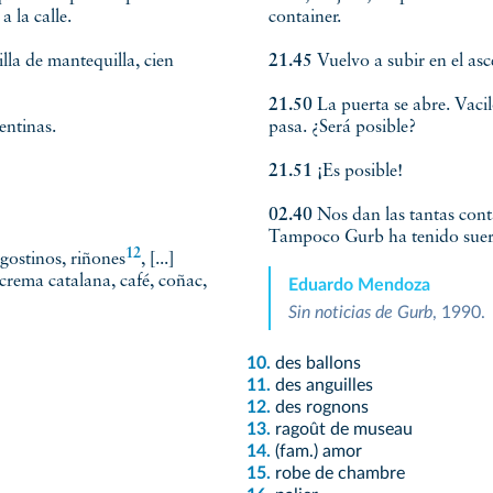
 la calle.
container.
la de mantequilla, cien
21.45
Vuelvo a subir en el asce
21.50
La puerta se abre. Vaci
pentinas.
pasa. ¿Será posible?
21.51
¡Es posible!
02.40
Nos dan las tantas cont
Tampoco Gurb ha tenido suer
12
ngostinos,
riñones
, [...]
, crema catalana, café, coñac,
Eduardo Mendoza
Sin noticias de Gurb
, 1990.
10.
des ballons
11.
des anguilles
12.
des rognons
13.
ragoût de museau
14.
(fam.) amor
15.
robe de chambre