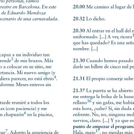
ario personal, vamos
rrestre en Barcelona. En este
20.00
Me camino al lugar de la 
ción de Eduardo Mendoza
escenario de una carnavalada.
20.32
Lo dicho.
20.30
Al entrar en el hall del
uniformado. [...] A ver,
ricura
que has quedado? Es una seño
nombre. [...]
capaz a un individuo tan
3
prende
de mis brazos. Más
21.30
Cuando hemos pasado rev
 a colocar en su sitio, me
darle un billete de cinco mil pe
ortancia. Mi nuevo amigo (y
4
diera parecer, no está
ebrio
.
21.31
El propio conserje sube 
 dormir. Meses enteros sin
21.37
La puerta se ha abierto
me entrega la bolsa de la bas
16
tarde reuniré a todos los
rellano
y sin gafas, me habí
jas (con paciencia) y me
esta hora, ¿sabe? Sí, sin duda
6
un chapuzón
en la piscina,
enfrente. No, no, ninguna mole
nervios, claro. [...] Y ya que 
punto de empezar el programa 
7
17
que
. Adopto la apariencia de
Hala,
majo
, no pierdas más 