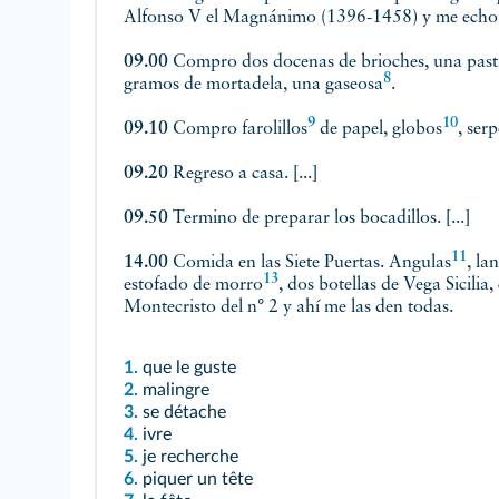
Alfonso V el Magnánimo (1396-1458) y me echo a
09.00
Compro dos docenas de brioches, una pastil
8
gramos de mortadela,
una gaseosa
.
9
10
09.10
Compro
farolillos
de papel,
globos
, ser
09.20
Regreso a casa. [...]
09.50
Termino de preparar los bocadillos. [...]
11
14.00
Comida en las Siete Puertas.
Angulas
, la
13
estofado de morro
, dos botellas de Vega Sicilia
Montecristo del n° 2 y ahí me las den todas.
1.
que le guste
2.
malingre
3.
se détache
4.
ivre
5.
je recherche
6.
piquer un tête