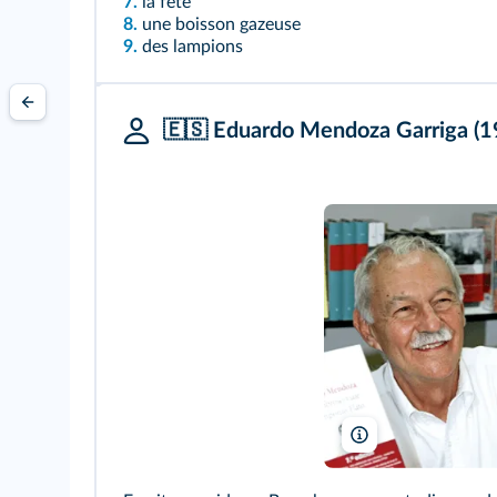
7.
la fête
8.
une boisson gazeuse
9.
des lampions
🇪🇸 Eduardo Mendoza Garriga (1
Mr. Tickle/Wikimed