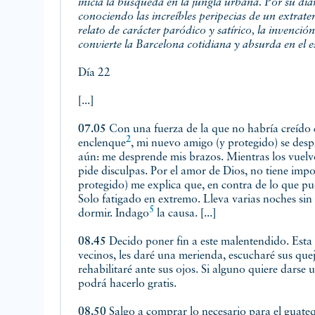
inicia la búsqueda en la jungla urbana. Por su di
conociendo las increíbles peripecias de un extrate
relato de carácter paródico y satírico, la inven
convierte la Barcelona cotidiana y absurda en el 
Día 22
[...]
07.05
Con una fuerza de la que no habría creído 
2
enclenque
, mi nuevo amigo (y protegido)
se des
aún: me desprende mis brazos. Mientras los vuelvo
pide disculpas. Por el amor de Dios, no tiene imp
protegido) me explica que, en contra de lo que pu
Solo fatigado en extremo. Lleva varias noches sin
5
dormir.
Indago
la causa. [...]
08.45
Decido poner fin a este malentendido. Esta 
vecinos, les daré una merienda, escucharé sus que
rehabilitaré ante sus ojos. Si alguno quiere
darse 
podrá hacerlo gratis.
08.50
Salgo a comprar lo necesario para
el guate