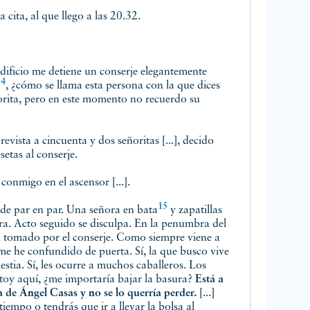
cita, al que llego a las 20.32.
 edificio me detiene un conserje elegantemente
14
, ¿cómo se llama esta persona con la que dices
rita, pero en este momento no recuerdo su
ista a cincuenta y dos señoritas [...], decido
setas al conserje.
conmigo en el ascensor [...].
15
 de par en par. Una señora en
bata
y zapatillas
ura. Acto seguido se disculpa. En la penumbra del
a tomado por el conserje. Como siempre viene a
 me he confundido de puerta. Sí, la que busco vive
stia. Sí, les ocurre a muchos caballeros. Los
estoy aquí, ¿me importaría bajar la basura?
Está a
de Ángel Casas y no se lo querría perder.
[...]
tiempo o tendrás que ir a llevar la bolsa al