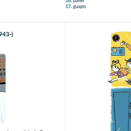
16.
palier
17.
guapo
943-)
ia