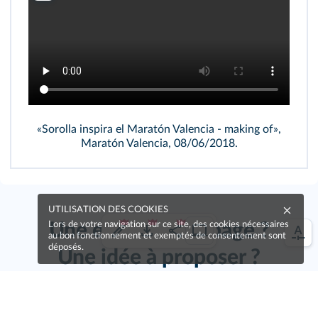
«Sorolla inspira el Maratón Valencia - making of»,
Maratón Valencia, 08/06/2018.
UTILISATION DES COOKIES
Une erreur sur la page ?
Lors de votre navigation sur ce site, des cookies nécessaires
au bon fonctionnement et exemptés de consentement sont
déposés.
Une idée à proposer ?
Nos manuels sont collaboratifs, n'hésitez pas à
nous en faire part.