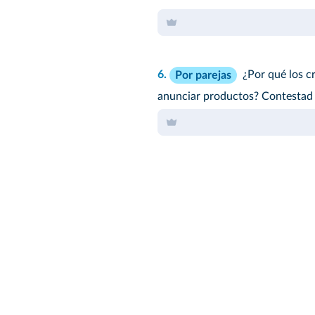
6.
¿Por qué los cr
Por parejas
anunciar productos? Contestad 