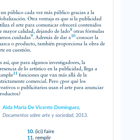
 un público cada vez más público gracias a la
lobalización. Otra ventaja es que si la publicidad
tiliza el arte para comunicar ofrecerá contenidos
8
e mayor calidad,
dejando de lado
otras fórmulas
9
10
enos
cuidadas
. Además de
dar a
conocer la
arca o producto, también proporciona la obra de
rte en cuestión.
s así, que para algunos investigadores, la
resencia de lo artístico en la publicidad, llega a
11
umplir
funciones que van más allá de la
strictamente comercial. Pero ¿por qué los
reativos o publicitarios usan el arte para anunciar
roductos?
Aida María De Vicente Domínguez,
Documentos sobre arte y sociedad
, 2013.
10.
(ici) faire
11.
remplir