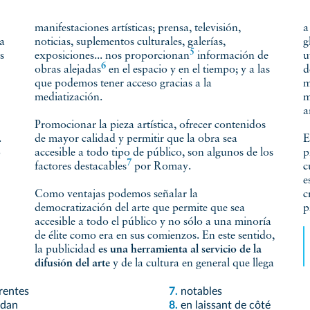
manifestaciones artísticas; prensa, televisión,
a
a
noticias, suplementos culturales, galerías,
g
5
s
exposiciones...
nos proporcionan
información de
u
6
obras
alejadas
en el espacio y en el tiempo; y a las
d
que podemos tener acceso gracias a la
m
mediatización.
m
a
Promocionar la pieza artística, ofrecer contenidos
.
de mayor calidad y permitir que la obra sea
E
o
accesible a todo tipo de público, son algunos de los
p
7
factores
destacables
por Romay.
c
e
Como ventajas podemos señalar la
c
democratización del arte que permite que sea
p
accesible a todo el público y no sólo a una minoría
de élite como era en sus comienzos. En este sentido,
la publicidad
es una herramienta al servicio de la
difusión del arte
y de la cultura en general que llega
rentes
7.
notables
 dan
8.
en laissant de côté