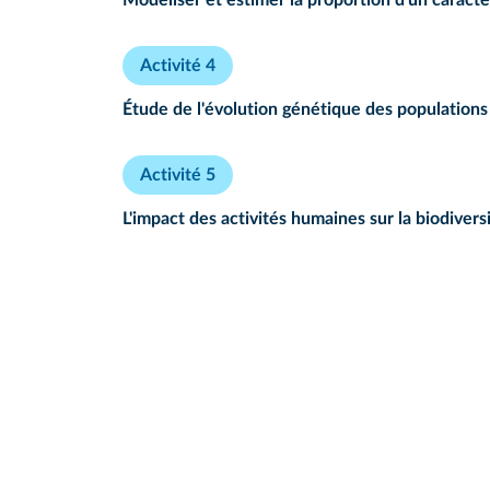
Modéliser et estimer la proportion d'un caract
Activité 4
Étude de l'évolution génétique des population
Activité 5
L'impact des activités humaines sur la biodivers