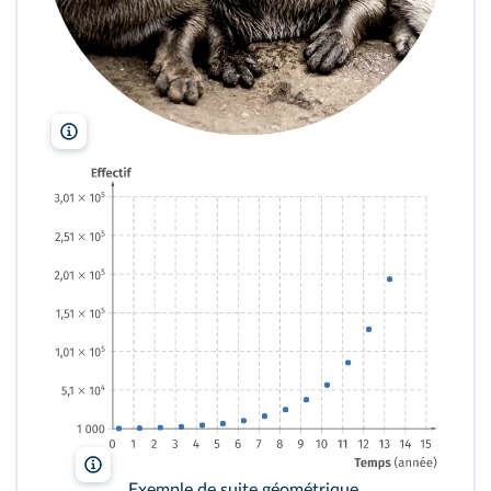
Vicki_Smith/Shutterstock
lelivrescolaire.fr
Exemple de suite géométrique.