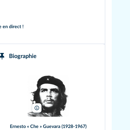
e en direct !
Biographie
Museo Che Guevara/Wikimedia
Ernesto « Che » Guevara (1928-1967)