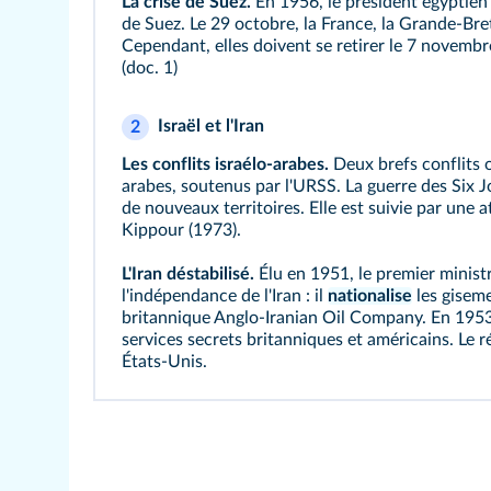
La crise de Suez.
En 1956, le président égyptien
de Suez. Le 29 octobre, la France, la Grande-Bret
Cependant, elles doivent se retirer le 7 novembr
(
doc. 1
)
Israël et l'Iran
2
Les conflits israélo-arabes.
Deux brefs conflits o
arabes, soutenus par l'URSS. La guerre des Six J
de nouveaux territoires. Elle est suivie par une 
Kippour (1973).
L'Iran déstabilisé.
Élu en 1951, le premier mini
l'indépendance de l'Iran : il
nationalise
les giseme
britannique Anglo-Iranian Oil Company. En 1953, 
services secrets britanniques et américains. Le r
États-Unis.