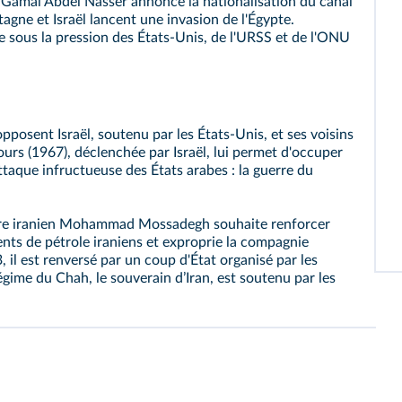
 Gamal Abdel Nasser annonce la nationalisation du canal
agne et Israël lancent une invasion de l'Égypte.
e sous la pression des États-Unis, de l'URSS et de l'ONU
pposent Israël, soutenu par les États-Unis, et ses voisins
ours (1967), déclenchée par Israël, lui permet d'occuper
attaque infructueuse des États arabes : la guerre du
stre iranien Mohammad Mossadegh souhaite renforcer
nts de pétrole iraniens et exproprie la compagnie
il est renversé par un coup d'État organisé par les
égime du Chah, le souverain dʼIran, est soutenu par les