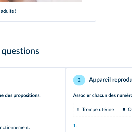
adulte !
s questions
Appareil reprod
2
ne des propositions.
Associer chacun des numéro
Trompe utérine
O
1.
fonctionnement.