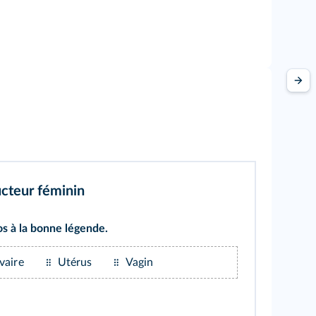
ucteur féminin
s à la bonne légende.
vaire
Utérus
Vagin