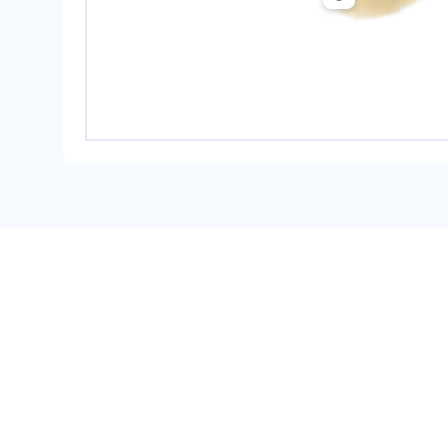
Une erreur sur la page ? U
Nos manuels sont collaboratifs, n'hésitez pas à no
Je contribue !