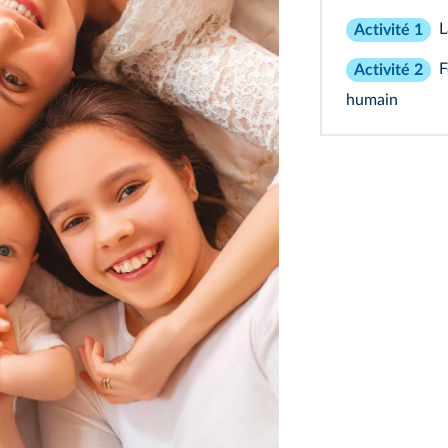
L
Activité 1
F
Activité 2
humain