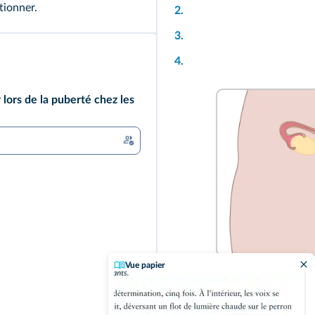
tionner.
2.
3.
4.
lors de la puberté chez les
Vue papier
xuel par Zep et Hélène Bruller, Editions Glénat, 2001, Tous droits réserves