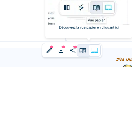
Supplément numér
Découvrez la vue papier en cliquant ici
Retrouve un
Genially
sur l
j'ai un
ne idée à proposer ?
us en faire part.