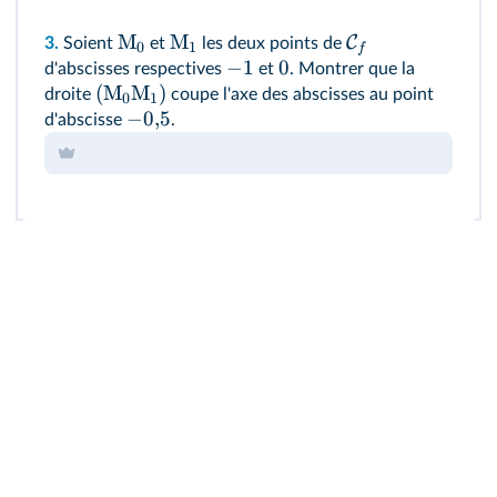
M
M
C
3.
Soient
et
les deux points de
0
1
f
−
1
0
d'abscisses respectives
et
. Montrer que la
(
M
M
)
droite
coupe l'axe des abscisses au point
0
1
−
0
,
5
d'abscisse
.