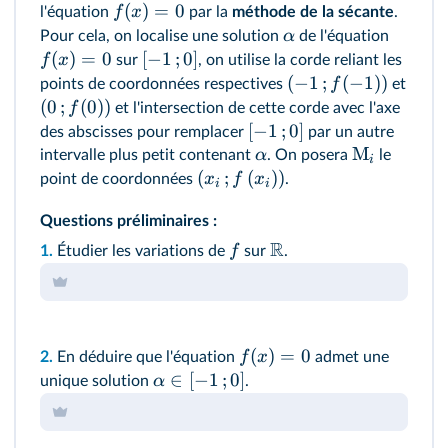
(
)
=
0
f
x
l'équation
par la
méthode de la sécante
.
α
Pour cela, on localise une solution
de l'équation
(
)
=
0
[
−
1
;
0
]
f
x
sur
, on utilise la corde reliant les
(
−
1
;
(
−
1
))
f
points de coordonnées respectives
et
(
0
;
(
0
))
f
et l'intersection de cette corde avec l'axe
[
−
1
;
0
]
des abscisses pour remplacer
par un autre
M
α
intervalle plus petit contenant
. On posera
le
i
(
;
(
)
)
x
f
x
point de coordonnées
.
i
i
Questions préliminaires :
R
f
1.
Étudier les variations de
sur
.
(
)
=
0
f
x
2.
En déduire que l'équation
admet une
∈
[
−
1
;
0
]
α
unique solution
.