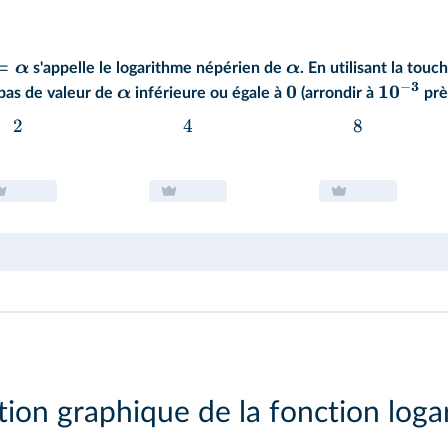
=
α
α
s'appelle le logarithme népérien de
. En utilisant la touc
3
−
0
1
0
α
 pas de valeur de
inférieure ou égale à
(arrondir à
près
2
4
8
ion graphique de la fonction log