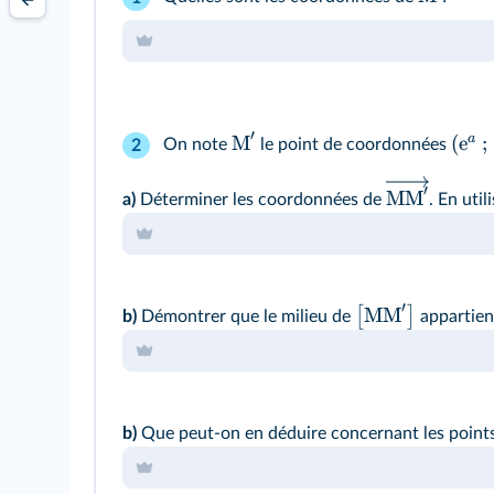
′
a
M
(
e
;
On note
le point de coordonnées
2
′
MM
a)
Déterminer les coordonnées de
. En uti
′
MM
[
]
b)
Démontrer que le milieu de
appartien
b)
Que peut‑on en déduire concernant les point