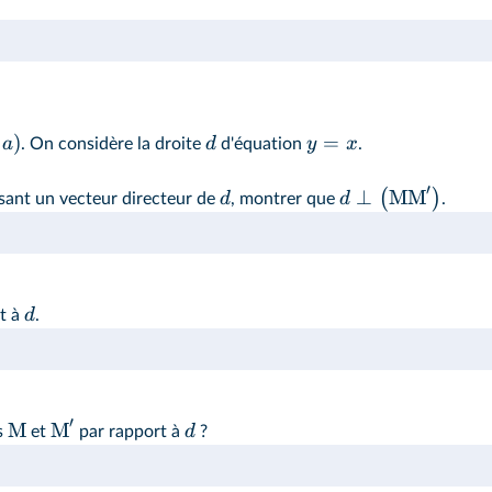
)
=
a
d
y
x
. On considère la droite
d'équation
.
′
⊥
MM
(
)
d
d
lisant un vecteur directeur de
, montrer que
.
d
t à
.
′
M
M
d
s
et
par rapport à
?