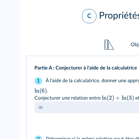
Propriété
C
Obj
Partie A
: Conjecturer à l'aide de la calculatrice
À l'aide de la calculatrice, donner une app
1
ln(6)
.
ln(2)
+
ln(3)
Conjecturer une relation entre
e
Déterminer si la même relation peut être é