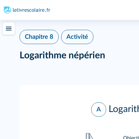
Chapitre 8
Activité
Logarithme népérien
Logarit
A
Objecti