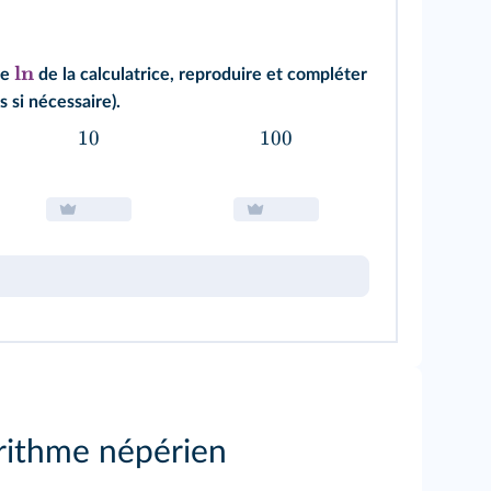
ln
he
de la calculatrice, reproduire et compléter
 si nécessaire).
10
100
arithme népérien