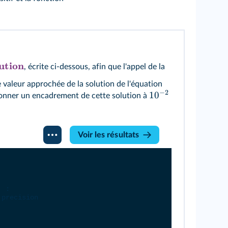
ution
, écrite ci‑dessous, afin que l'appel de la
 valeur approchée de la solution de l'équation
−
2
1
0
Donner un encadrement de cette solution à
Voir les résultats
:
.
 :
precision