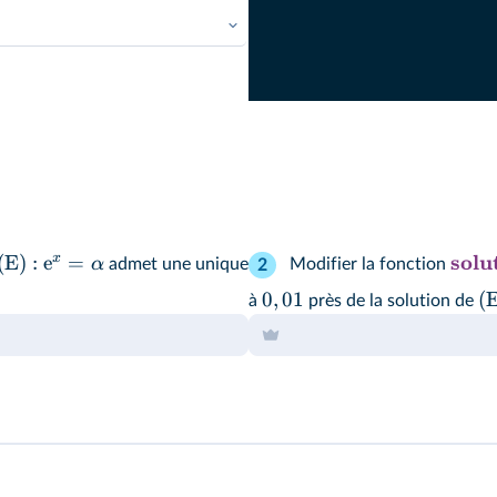
ermédiaires.
solu
x
(E)
:
e
=
α
admet une unique
Modifier la fonction
2
0
,
01
(
à
près de la solution de