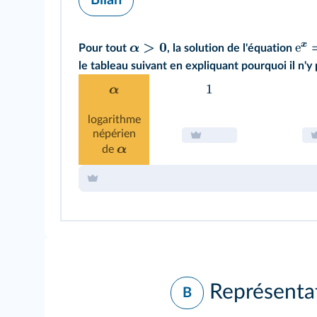
Bilan
>
0
x
e
α
Pour tout
, la solution de l'équation
le tableau suivant en expliquant pourquoi il n'y
1
α
logarithme
népérien
α
de
Représentat
B