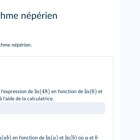
ithme népérien
ithme népérien.
ln(48)
ln(6)
 l'expression de
en fonction de
et
à l'aide de la calculatrice.
n
(
)
ln
(
)
ln
(
)
ab
a
b
a
b
en fonction de
et
où
et