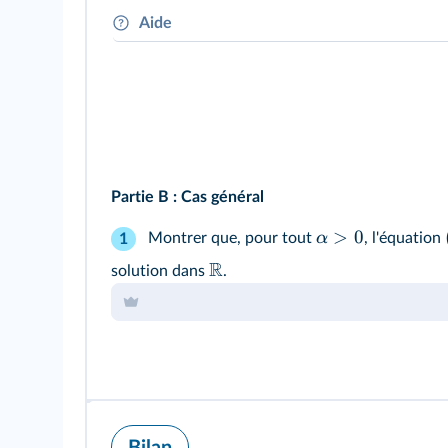
Aide
On pourra utiliser le théorème des valeurs int
Partie B
: Cas général
>
0
α
Montrer que, pour tout
, l'équation
1
R
solution dans
.