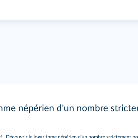
hme népérien d'un nombre stricte
f : Découvrir le logarithme népérien d'un nombre strictement pos