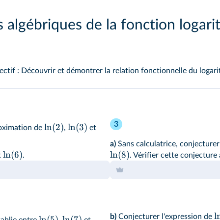
s algébriques de la fonction logar
ectif : Découvrir et démontrer la relation fonctionnelle du logar
3
ln(2)
ln(3)
roximation de
,
et
a)
Sans calculatrice, conjecturer
ln(6)
ln(8)
t
.
. Vérifier cette conjecture 
l
b)
Conjecturer l'expression de
ln(5)
ln(7)
tablie entre
,
et