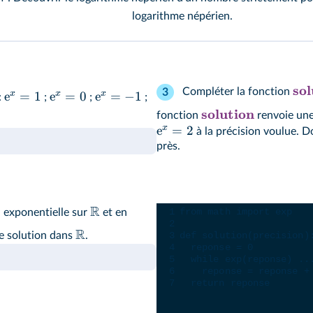
logarithme népérien.
sol
Compléter la fonction
3
x
x
x
e
=
1
e
=
0
e
=
−
1
:
;
;
;
solution
fonction
renvoie une
x
e
=
2
à la précision voulue. 
près.
Console Python
R
1
from
math
import
exp
n exponentielle sur
et en
2
R
 solution dans
.
3
def
solution
(
precision
)
4
reponse
=
0
5
while
exp
(
reponse
) 
..
6
reponse
=
reponse
+
7
return
reponse