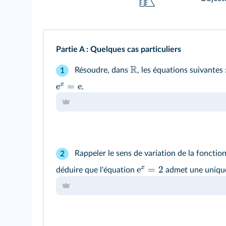
Partie A
: Quelques cas particuliers
R
Résoudre, dans
, les équations suivantes
1
x
e
=
e
.
Rappeler le sens de variation de la fonctio
2
x
e
=
2
déduire que l'équation
admet une unique