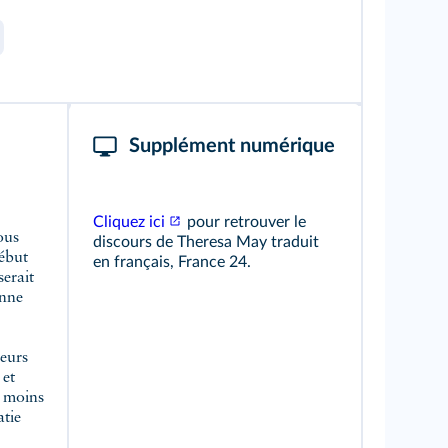
Supplément numérique
Cliquez ici
pour retrouver le
ous
discours de Theresa May traduit
début
en français, France 24.
serait
enne
leurs
 et
t moins
atie