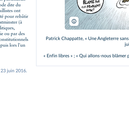
iode dite du
llistes ont
ôté pour rebâtir
Chappatte dans The Internationa
stminster (à
itiques,
ie ou par des
Patrick Chappatte, « Une Angleterre sans
onstitutionnels
ju
puis lors l'un
« Enfin libres » ; « Qui allons‑nous blâme
, 23 juin 2016.