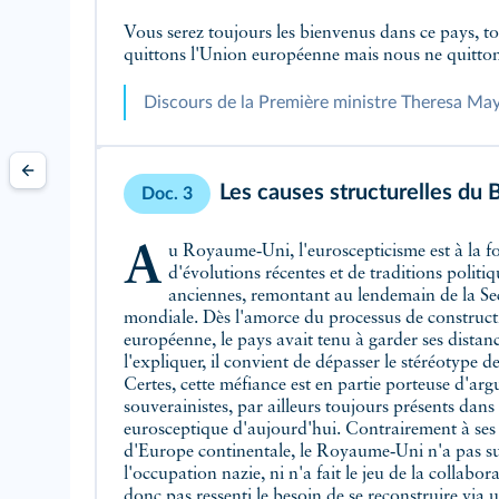
Vous serez toujours les bienvenus dans ce pays, t
quittons l'Union européenne mais nous ne quitton
Discours de la Première ministre Theresa May
Les causes structurelles du B
Doc. 3
Au Royaume‑Uni, l'euroscepticisme est à la fois le fruit
d'évolutions récentes et de traditions politiq
anciennes, remontant au lendemain de la S
mondiale. Dès l'amorce du processus de construct
européenne, le pays avait tenu à garder ses distan
l'expliquer, il convient de dépasser le stéréotype de 
Certes, cette méfiance est en partie porteuse d'ar
souverainistes, par ailleurs toujours présents dans 
eurosceptique d'aujourd'hui. Contrairement à ses 
d'Europe continentale, le Royaume‑Uni n'a pas s
l'occupation nazie, ni n'a fait le jeu de la collabora
donc pas ressenti le besoin de se reconstruire via 