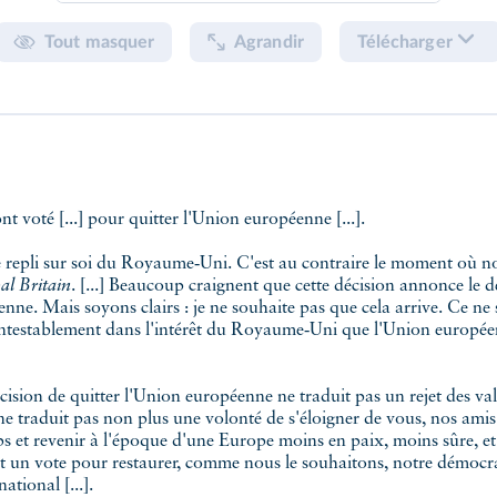
Tout masquer
Agrandir
Télécharger
nt voté [...] pour quitter l'Union européenne [...].
 de repli sur soi du Royaume‑Uni. C'est au contraire le moment où n
al Britain
. [...] Beaucoup craignent que cette décision annonce le 
ne. Mais soyons clairs : je ne souhaite pas que cela arrive. Ce ne 
contestablement dans l'intérêt du Royaume‑Uni que l'Union europé
ision de quitter l'Union européenne ne traduit pas un rejet des va
e traduit pas non plus une volonté de s'éloigner de vous, nos amis
ps et revenir à l'époque d'une Europe moins en paix, moins sûre, e
ut un vote pour restaurer, comme nous le souhaitons, notre démocr
tional [...].