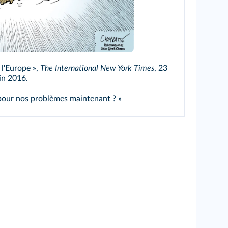
l New York Times
 l'Europe »,
The International New York Times
, 23
in 2016.
r pour nos problèmes maintenant ? »