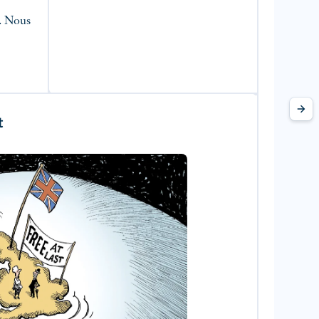
s. Nous
t