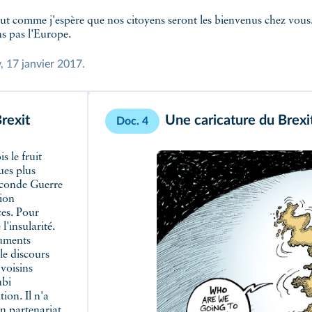
out comme j'espère que nos citoyens seront les bienvenus chez vou
s pas l'Europe.
, 17 janvier 2017.
rexit
Une caricature du Brexi
Doc. 4
ues plus
econde Guerre
ion
ces. Pour
l'insularité.
guments
le discours
voisins
ubi
tion. Il n'a
un partenariat