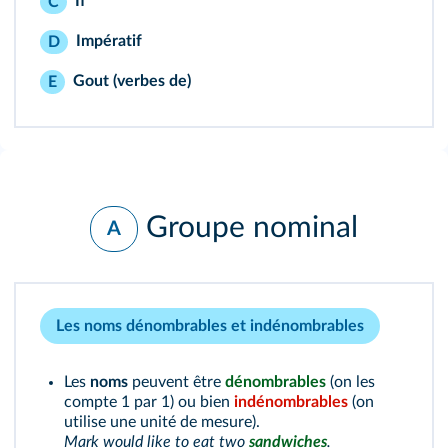
If
C
Impératif
D
Gout (verbes de)
E
Groupe nominal
A
Les noms dénombrables et indénombrables
Les
noms
peuvent être
dénombrables
(on les
compte 1 par 1) ou bien
indénombrables
(on
utilise une unité de mesure).
Mark would like to eat two
sandwiches
.