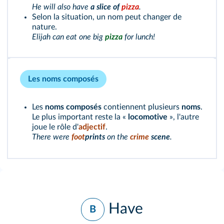
He will also have
a slice of
pizza
.
Selon la situation, un nom peut changer de
nature.
Elijah can eat one big
pizza
for lunch!
Les noms composés
Les
noms
composés
contiennent plusieurs
noms
.
Le plus important reste la «
locomotive
», l'autre
joue le rôle d'
adjectif
.
There were
foot
prints
on the
crime
scene
.
Have
B