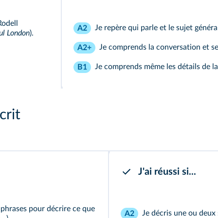
Rodell
Je repère qui parle et le sujet général
A2
ul London
).
Je comprends la conversation et se
A2+
Je comprends même les détails de la
B1
crit
J'ai réussi si...
 phrases pour décrire ce que
Je décris une ou deux 
A2