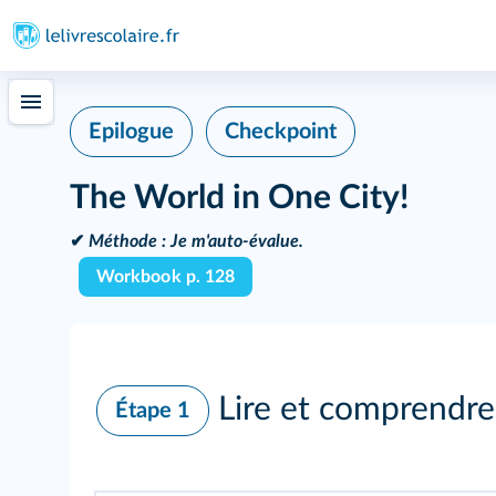
Epilogue
Checkpoint
The World in One City!
✔
Méthode :
Je m'auto-évalue.
Workbook p. 128
Lire et comprendre
Étape 1