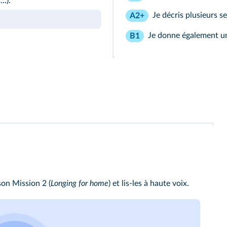
s…).
Je décris plusieurs s
A2+
Je donne également un
B1
pson
Mission 2
(
Longing for home
) et lis‑les à haute voix.