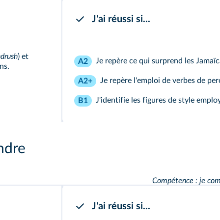
J'ai réussi si...
drush
) et
Je repère ce qui surprend les Jamaïc
A2
ns.
Je repère l'emploi de verbes de per
A2+
J'identifie les figures de style emplo
B1
ndre
Compétence : je com
J'ai réussi si...