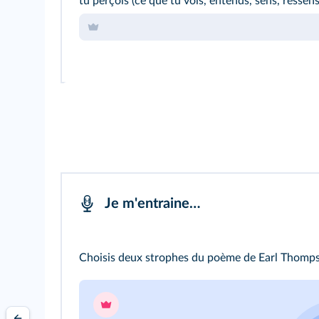
tu perçois (ce que tu vois, entends, sens, ressen
Je m'entraine…
Choisis deux strophes du poème de Earl Thom