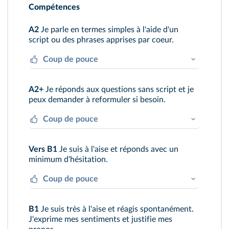
Compétences
A2
Je parle en termes simples à l'aide d'un
script ou des phrases apprises par coeur.
Coup de pouce
Je réponds en termes très simples.
A2+
Je réponds aux questions sans script et je
peux demander à reformuler si besoin.
Coup de pouce
Je prépare mon personnage pour être prêt
Vers B1
Je suis à l'aise et réponds avec un
à répondre.
minimum d'hésitation.
Coup de pouce
Je parle de ce qui me manque et de ce que
B1
Je suis très à l'aise et réagis spontanément.
j'aime dans mon nouveau pays.
J'exprime mes sentiments et justifie mes