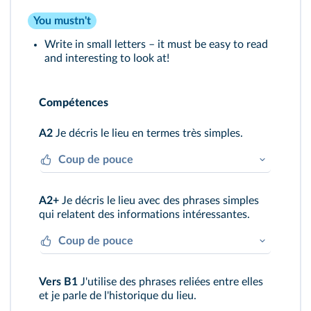
You mustn't
Write in small letters – it must be easy to read
and interesting to look at!
Compétences
A2
Je décris le lieu en termes très simples.
Coup de pouce
Je le situe sur une carte, j'inclus une ou
A2+
Je décris le lieu avec des phrases simples
deux photos.
qui relatent des informations intéressantes.
Coup de pouce
Je décris ce que l'on peut y trouver et
Vers B1
J'utilise des phrases reliées entre elles
j'explique pourquoi.
et je parle de l'historique du lieu.