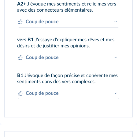
A2+
J'évoque mes sentiments et relie mes vers
mots isolés).
avec des connecteurs élémentaires.
Coup de pouce
Je récite dix vers simples mais construits.
vers B1
J'essaye d'expliquer mes rêves et mes
désirs et de justifier mes opinions.
Coup de pouce
Je récite douze vers et j'explique mes
B1
J'évoque de façon précise et cohérente mes
sentiments. Certains couplets riment.
sentiments dans des vers complexes.
Coup de pouce
Je récite seize vers et je trouve des idées
originales. Mon poème rime.