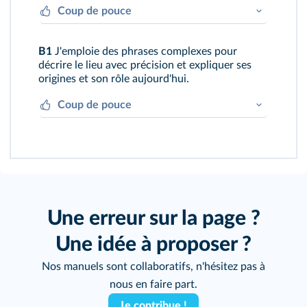
Coup de pouce
Je fais le lien entre l'histoire et le présent.
B1
J'emploie des phrases complexes pour
Je soigne la présentation.
décrire le lieu avec précision et expliquer ses
origines et son rôle aujourd'hui.
Coup de pouce
J'évoque les sentiments de ceux qui
utilisent ce lieu.
Une erreur sur la page ?
Une idée à proposer ?
Nos manuels sont collaboratifs, n'hésitez pas à
nous en faire part.
Je contribue !