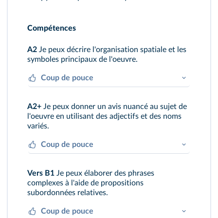
Compétences
A2
Je peux décrire l'organisation spatiale et les
symboles principaux de l'oeuvre.
Coup de pouce
Je passe en revue tous les espaces du
A2+
Je peux donner un avis nuancé au sujet de
tableau, y compris ceux qui sont vides.
l'oeuvre en utilisant des adjectifs et des noms
variés.
Coup de pouce
J'observe l'oeuvre, je fais une liste des
Vers B1
Je peux élaborer des phrases
mots qui me viennent spontanément en
complexes à l'aide de propositions
tête, puis je recherche des synonymes.
subordonnées relatives.
Coup de pouce