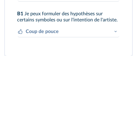
Avant d'introduire chaque proposition
B1
Je peux formuler des hypothèses sur
subordonnée, je réfléchis à la nature de
certains symboles ou sur l'intention de l'artiste.
son antécédent (lieu, objet, personne).
Coup de pouce
Je n'hésite pas à faire travailler mon
imagination car les artistes aborigènes ne
donnent pas toujours d'explications
complètes!