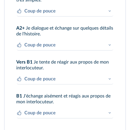
très simples.
Coup de pouce
Je pose des questions simples et transmets
A2+
Je dialogue et échange sur quelques détails
le sens global de l'histoire.
de l'histoire.
Coup de pouce
Je pose des questions plus précises et
Vers B1
Je tente de réagir aux propos de mon
transmets quelques détails.
interlocuteur.
Coup de pouce
Je partage mes sentiments et impressions
B1
J'échange aisément et réagis aux propos de
sur la construction du récit.
mon interlocuteur.
Coup de pouce
Je peux échanger sur le récit et le