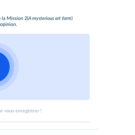
e la
Mission 2
(
A mysterious art form
)
 opinion.
r vous enregistrer !