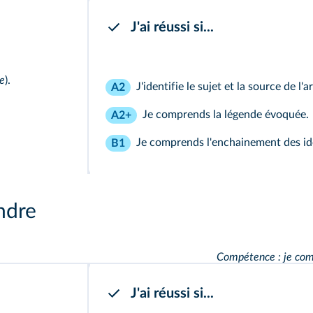
J'ai réussi si...
ue
).
J'identifie le sujet et la source de l'ar
A2
Je comprends la légende évoquée.
A2+
Je comprends l'enchainement des idé
B1
ndre
Compétence : je com
J'ai réussi si...