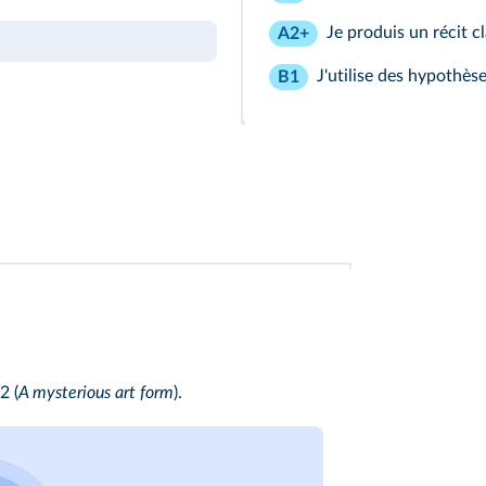
Je produis un récit cl
A2+
J'utilise des hypothèse
B1
 2
(
A mysterious art form
).