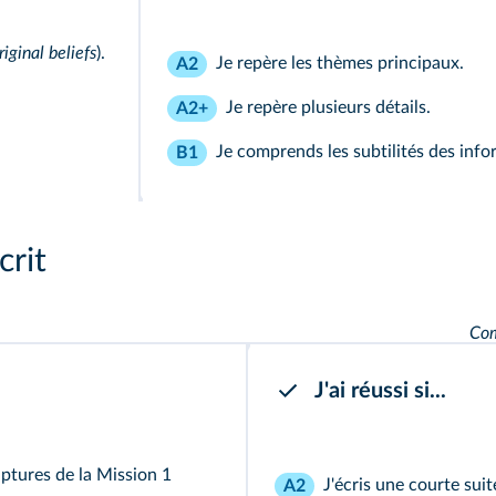
iginal beliefs
).
Je repère les thèmes principaux.
A2
Je repère plusieurs détails.
A2+
Je comprends les subtilités des inf
B1
crit
Com
J'ai réussi si...
lptures de la
Mission 1
J'écris une courte sui
A2