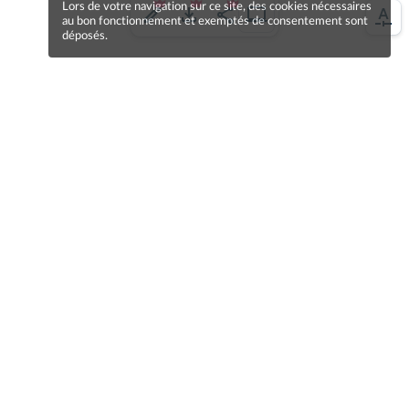
Lors de votre navigation sur ce site, des cookies nécessaires
au bon fonctionnement et exemptés de consentement sont
déposés.
Une erreur sur la page ?
Une idée à proposer ?
Nos manuels sont collaboratifs, n'hésitez pas à
nous en faire part.
Je contribue !