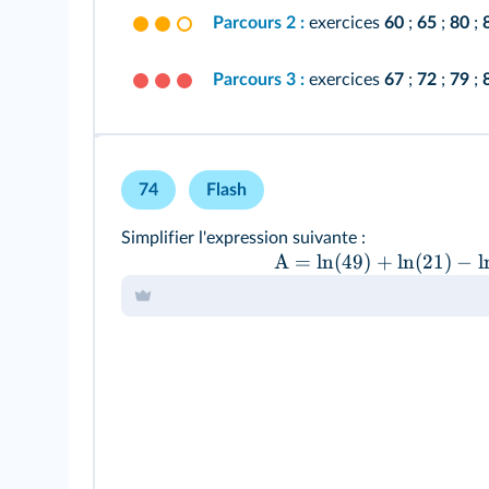
Parcours 2 :
exercices
60
;
65
;
80
;
Parcours 3 :
exercices
67
;
72
;
79
;
74
Flash
Simplifier l'expression suivante :
A
=
ln
(
49
)
+
ln
(
21
)
−
l