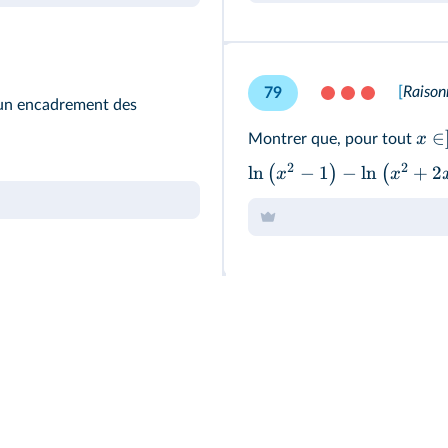
[
Raison
79
r un encadrement des
∈
x
Montrer que, pour tout
2
2
ln
−
1
−
ln
+
2
(
)
(
x
x