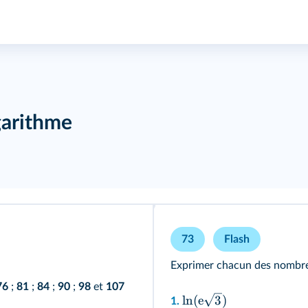
garithme
73
Flash
Exprimer chacun des nombre
76
;
81
;
84
;
90
;
98
et
107
ln
(
e
3
)
1.