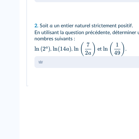
a
2.
Soit
un entier naturel strictement positif.
En utilisant la question précédente, détermine
nombres suivants
:
7
1
(
)
(
)
a
ln
(
2
)
ln
(
14
)
ln
ln
a
,
,
et
.
2
49
a