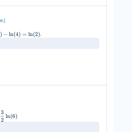
er
.
]
)
−
ln
(
4
)
=
ln
(
2
)
.
3
ln
(
6
)
2