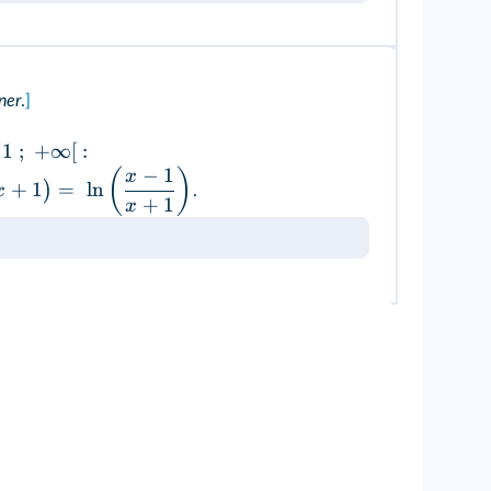
ner
.
]
]
1
;
+
∞
[
:
−
1
(
)
x
+
1
=
ln
)
x
.
+
1
x