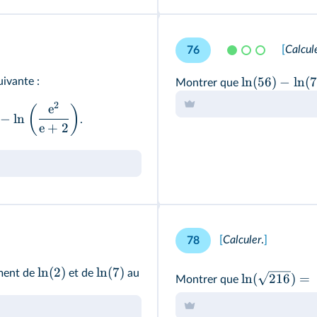
[
Calcul
76
ln
(
56
)
−
ln
(
7
uivante
:
Montrer que
2
e
(
)
−
ln
.
e
+
2
[
Calculer
.
]
78
ln
(
2
)
ln
(
7
)
ement de
et de
au
ln
(
216
)
=
Montrer que