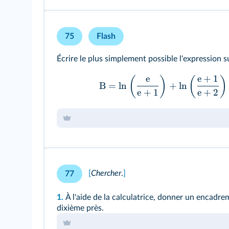
75
Flash
Écrire le plus simplement possible l'expression s
e
e
+
1
(
)
(
)
B
=
ln
+
ln
e
+
1
e
+
2
[
Chercher
.
]
77
1.
À l'aide de la calculatrice, donner un encadr
dixième près.