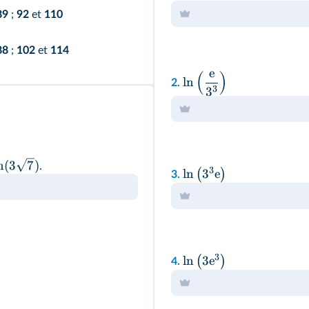
89
;
92
et
110
88
;
102
et
114
e
(
)
ln
2.
3
3
n
(
3
7
)
.
3
ln
3
e
(
)
3.
3
ln
3
e
(
)
4.