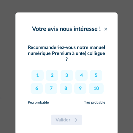
Votre avis nous intéresse !
Votre avis nous intéresse !
Recommanderiez-vous notre
manuel
Recommanderiez-vous notre
site
numérique Premium
à un(e) collègue
web
à un(e) collègue ?
?
1
2
3
4
5
1
2
3
4
5
6
7
8
9
10
6
7
8
9
10
Peu probable
Très probable
Peu probable
Très probable
Valider
Valider