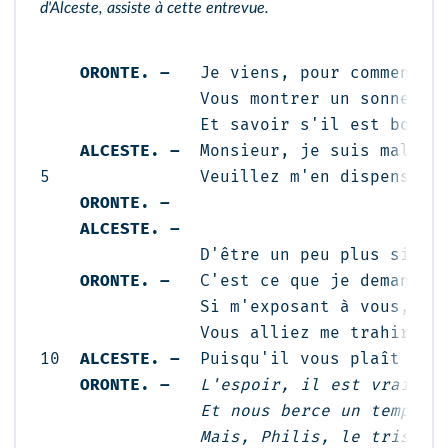
d'Alceste, assiste à cette entrevue.
ORONTE. –
   Je viens, pour commencer
                Vous montrer un sonnet, q
                Et savoir s'il est bon qu
ALCESTE. –
  Monsieur, je suis mal pro
5               Veuillez m'en dispenser.

ORONTE. –
                            
ALCESTE. –
                           
                D'être un peu plus sincèr
ORONTE. –
   C'est ce que je demande, 
                Si m'exposant à vous, 
po
                Vous alliez me trahir, e
10  
ALCESTE. –
  Puisqu'il vous plaît ains
ORONTE. –
  L'espoir, il est vrai, no
                Et nous berce un temps, n
                Mais, Philis, le triste a