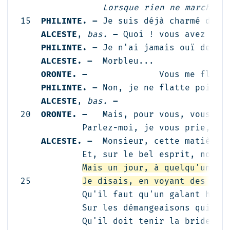
                Lorsque rien ne marche a
15  
PHILINTE. –
 Je suis déjà charmé de ce
ALCESTE
, 
bas.
–
 Quoi ! 
vous avez le 
PHILINTE. –
 Je n'ai jamais ouï de ver
ALCESTE. –
  Morbleu...

ORONTE. –
              Vous me flatte
PHILINTE. –
 Non, je ne flatte point.

ALCESTE
, 
bas.
–
                      
20  
ORONTE. –
   Mais, pour vous, vous sav
            Parlez-moi, je vous prie, ave
ALCESTE. –
  Monsieur, cette matière e
            Et, sur le bel esprit, nous a
Mais un jour, à quelqu'un, d
25          
Je disais, en voyant des ver
            Qu'il faut qu'un galant homm
            Sur les démangeaisons qui nou
6
            Qu'il doit 
tenir la bride
 au