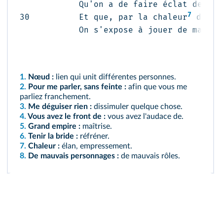
            Qu'on a de faire éclat de tel
7
30          Et que, par la 
chaleur
 de mo
            On s'expose à jouer 
de mauva
1.
Nœud :
lien qui unit différentes personnes.
2.
Pour me parler, sans feinte :
afin que vous me
parliez franchement.
3.
Me déguiser rien :
dissimuler quelque chose.
4.
Vous avez le front de :
vous avez l'audace de.
5.
Grand empire :
maîtrise.
6.
Tenir la bride :
réfréner.
7.
Chaleur :
élan, empressement.
8.
De mauvais personnages :
de mauvais rôles.