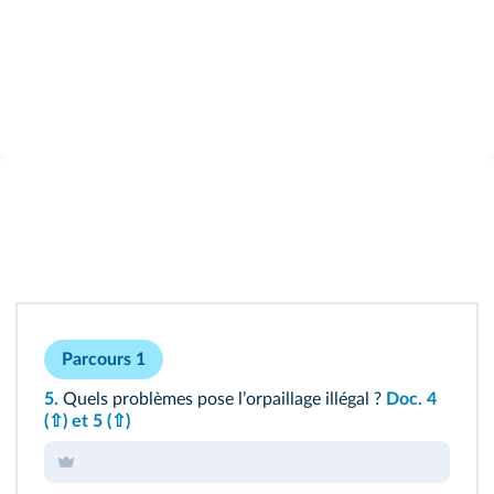
Parcours 1
5.
Quels problèmes pose lʼorpaillage illégal ?
Doc. 4
(⇧)
et 5
(⇧)