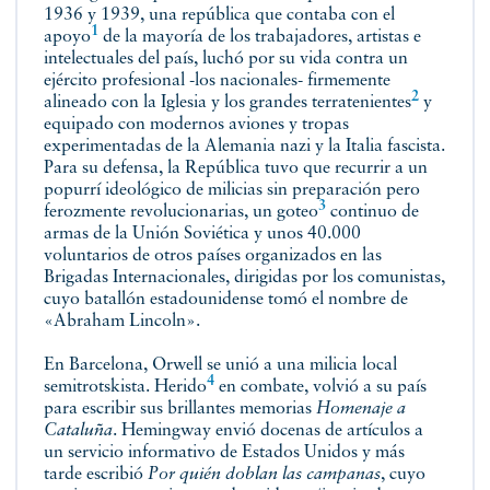
1936 y 1939, una república que contaba con el
1
apoyo
de la mayoría de los trabajadores, artistas e
intelectuales del país, luchó por su vida contra un
ejército profesional -los nacionales- firmemente
2
alineado con la Iglesia y los grandes
terratenientes
y
equipado con modernos aviones y tropas
experimentadas de la Alemania nazi y la Italia fascista.
Para su defensa, la República tuvo que recurrir a un
popurrí ideológico de milicias sin preparación pero
3
ferozmente revolucionarias, un
goteo
continuo de
armas de la Unión Soviética y unos 40.000
voluntarios de otros países organizados en las
Brigadas Internacionales, dirigidas por los comunistas,
cuyo batallón estadounidense tomó el nombre de
«Abraham Lincoln».
En Barcelona, Orwell se unió a una milicia local
4
semitrotskista.
Herido
en combate, volvió a su país
para escribir sus brillantes memorias
Homenaje a
Cataluña
. Hemingway envió docenas de artículos a
un servicio informativo de Estados Unidos y más
tarde escribió
Por quién doblan las campanas
, cuyo