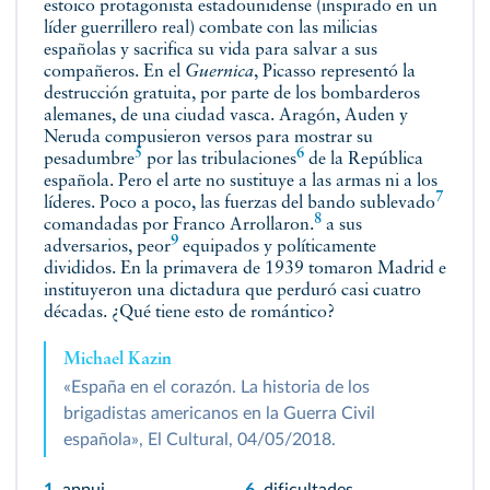
estoico protagonista estadounidense (inspirado en un
líder guerrillero real) combate con las milicias
españolas y sacrifica su vida para salvar a sus
compañeros. En el
Guernica
, Picasso representó la
destrucción gratuita, por parte de los bombarderos
alemanes, de una ciudad vasca. Aragón, Auden y
Neruda compusieron versos para mostrar su
5
6
pesadumbre
por las
tribulaciones
de la República
española. Pero el arte no sustituye a las armas ni a los
7
líderes. Poco a poco, las fuerzas del bando
sublevado
8
comandadas por Franco
Arrollaron.
a sus
9
adversarios,
peor
equipados y políticamente
divididos. En la primavera de 1939 tomaron Madrid e
instituyeron una dictadura que perduró casi cuatro
décadas. ¿Qué tiene esto de romántico?
Michael Kazin
«España en el corazón. La historia de los
brigadistas americanos en la Guerra Civil
española», El Cultural, 04/05/2018.