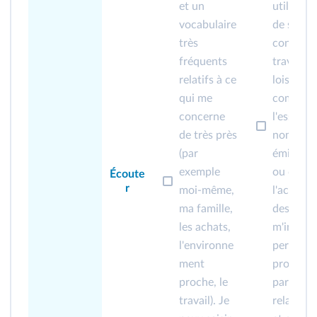
et un
utilisé et 
vocabulaire
de sujets
très
concerna
fréquents
travail, l
relatifs à ce
loisirs, e
qui me
compren
concerne
l'essenti
de très près
nombreu
(par
émission
exemple
ou de tél
Écoute
r
moi-même,
l'actuali
ma famille,
des sujet
les achats,
m'intéres
l'environne
personne
ment
professio
proche, le
parle d'
travail). Je
relative