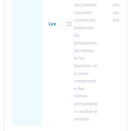
documents
sentimen
courants
souhaits
comme les
lettres p
Lire
publicités,
les
prospectus,
les menus
et les
horaires, et
je peux
comprendr
e des
lettres
personnelle
s courtes et
simples.