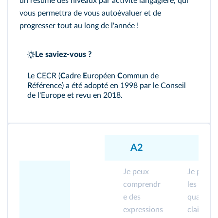
un résumé des niveaux par activité langagière, qui
vous permettra de vous autoévaluer et de
progresser tout au long de l'année !
Le saviez-vous ?
Le CECR (
C
adre
E
uropéen
C
ommun de
R
éférence) a été adopté en 1998 par le Conseil
de l'Europe et revu en 2018.
A2
B
Je peux
Je peux
comprendr
les point
e des
quand un
expressions
clair et 