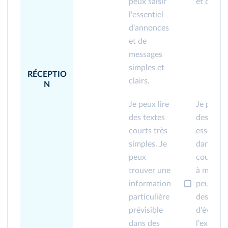
peux saisir
et distin
l'essentiel
d'annonces
et de
messages
simples et
RÉCEPTIO
clairs.
N
Je peux lire
Je peux
des textes
des texte
courts très
essentie
simples. Je
dans une
peux
courante
trouver une
à mon tra
information
peux com
particulière
descript
prévisible
d'événem
dans des
l'express