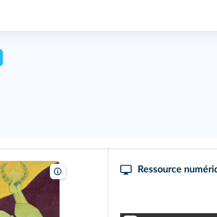
Ressource numéri
World History Archive/Alamy