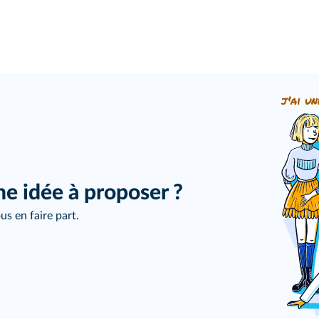
j'ai un
ne idée à proposer ?
us en faire part.