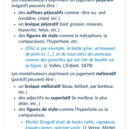
Les modalisateurs exprimant un jugement
péjoratif
(négatif) peuvent être :
des
suffixes péjoratifs
comme
-âtre
ou
-ard
(verdâtre, criard,
etc.)
un
lexique péjoratif
(
laid, grossier, mauvais,
hypocrite, hélas,
etc.)
des
figures de style
comme la métaphore, la
comparaison, l'hyperbole, etc.
[Elle] a, par exemple, la barbe grise, un bouquet
de poils ici, [...], et de tous côtés des
poireaux
comme des groseilles qui ont l'air de bouillir sur
sa figure
. (J. Vallès,
L'Enfant
, 1878)
Les modalisateurs exprimant un jugement
mélioratif
(positif) peuvent être :
un
lexique mélioratif
(
beau, brillant, par bonheur,
etc.)
des adjectifs au
superlatif
(
le meilleur, le plus
drôle
, etc. )
des
figures de style
comme l'hyperbole ou la
comparaison.
Michel Strogoff était de haute taille, vigoureux,
épaules larges, poitrine vaste.
(J. Verne
, Michel