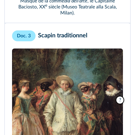
Masque de la
commedia dell'arte
, le Capitaine
e
Baciosto, XX
siècle (Museo Teatrale alla Scala,
Milan).
Scapin traditionnel
Doc. 3
?