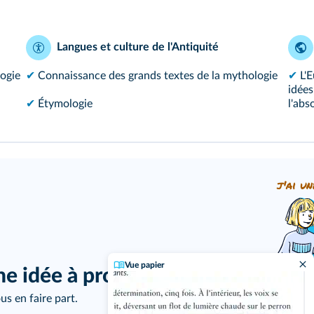
Langues et culture de l'Antiquité
logie
✔
Connaissance des grands textes de la mythologie
✔
L'
idées
✔
Étymologie
l'abs
j'ai un
Vue papier
ne idée à proposer ?
us en faire part.