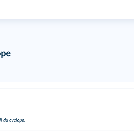
ope
il du cyclope.