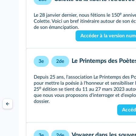
e
Le 28 janvier dernier, nous fêtions le 150
annive
Colette. Voici un bref itinéraire autour de son éc
de son émancipation.
Accéder à la version nu
Le Printemps des Poètes 
3e
2de
Depuis 25 ans, l'association Le Printemps des 
pour mettre la poésie à l'honneur et sensibiliser
e
25
édition se tient du 11 au 27 mars 2023 autou
que nous vous proposons d'interroger et d'explo
dossier.
Accéd
Voyager dans les souven
3e
2de