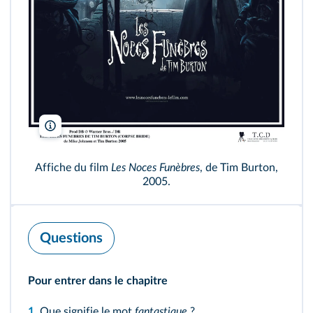
Warner Bros/DR/TCD
Affiche du film
Les Noces Funèbres
, de Tim Burton,
2005.
Questions
Pour entrer dans le chapitre
1.
Que signifie le mot
fantastique
?